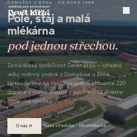
DOMAŠOV U BRNA · OD ROKU 1996
Pole, stáj a malá
mlékárna
pod jednou střechou.
Zemědělská společnost Devět křížů — středně
velký rodinný podnik z Domašova u Brna.
Hospodaříme na tisíci hektarech, chováme 220
dojnic a v minimlékárně z jejich mléka děláme
řemeslné výrobky.
Naše střediska
Minimlékárna
O nás