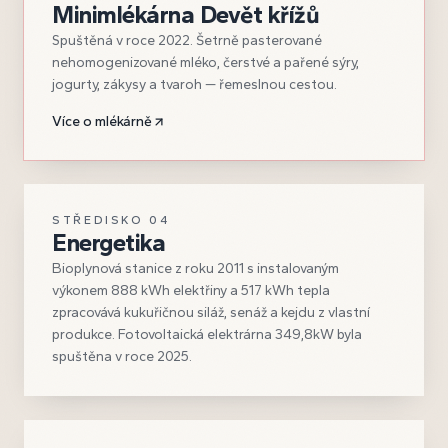
Minimlékárna Devět křížů
Spuštěná v roce 2022. Šetrně pasterované
nehomogenizované mléko, čerstvé a pařené sýry,
jogurty, zákysy a tvaroh — řemeslnou cestou.
Více o mlékárně
STŘEDISKO
04
Energetika
Bioplynová stanice z roku 2011 s instalovaným
výkonem 888 kWh elektřiny a 517 kWh tepla
zpracovává kukuřičnou siláž, senáž a kejdu z vlastní
produkce. Fotovoltaická elektrárna 349,8kW byla
spuštěna v roce 2025.