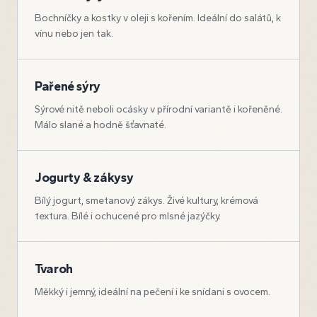
Bochníčky a kostky v oleji s kořením. Ideální do salátů, k
vínu nebo jen tak.
Pařené sýry
Sýrové nitě neboli ocásky v přírodní variantě i kořeněné.
Málo slané a hodně šťavnaté.
Jogurty & zákysy
Bílý jogurt, smetanový zákys. Živé kultury, krémová
textura. Bílé i ochucené pro mlsné jazýčky.
Tvaroh
Měkký i jemný, ideální na pečení i ke snídani s ovocem.