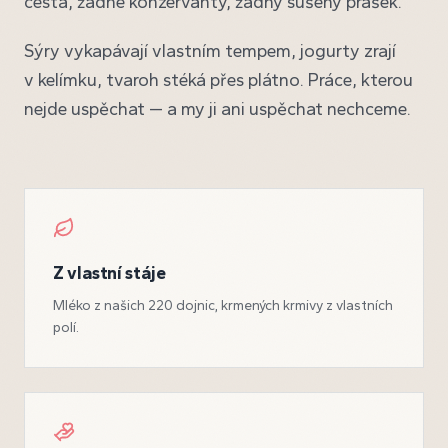
cesta, žádné konzervanty, žádný sušený prášek.
Sýry vykapávají vlastním tempem, jogurty zrají
v kelímku, tvaroh stéká přes plátno. Práce, kterou
nejde uspěchat — a my ji ani uspěchat nechceme.
Z vlastní stáje
Mléko z našich 220 dojnic, krmených krmivy z vlastních
polí.