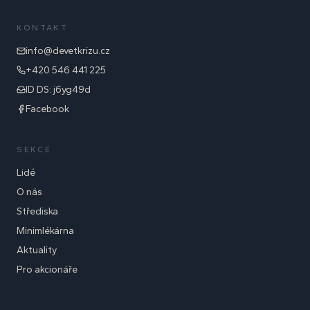
KONTAKT
info@devetkrizu.cz
+420 546 441 225
ID DS: j6yg49d
Facebook
SEKCE
Lidé
O nás
Střediska
Minimlékárna
Aktuality
Pro akcionáře