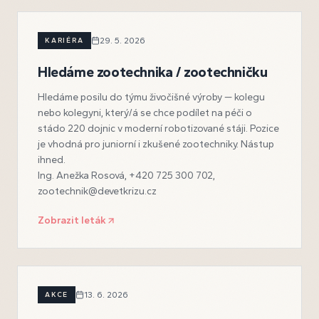
KARIÉRA
29. 5. 2026
Hledáme zootechnika / zootechničku
Hledáme posilu do týmu živočišné výroby — kolegu
nebo kolegyni, který/á se chce podílet na péči o
stádo 220 dojnic v moderní robotizované stáji. Pozice
je vhodná pro juniorní i zkušené zootechniky. Nástup
ihned.
Ing. Anežka Rosová, +420 725 300 702,
zootechnik@devetkrizu.cz
Zobrazit leták
AKCE
13. 6. 2026