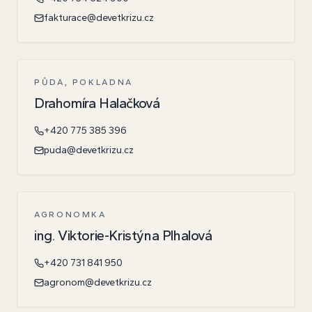
fakturace@devetkrizu.cz
PŮDA, POKLADNA
Drahomíra Halačková
+420 775 385 396
puda@devetkrizu.cz
AGRONOMKA
ing. Viktorie-Kristýna Plhalová
+420 731 841 950
agronom@devetkrizu.cz