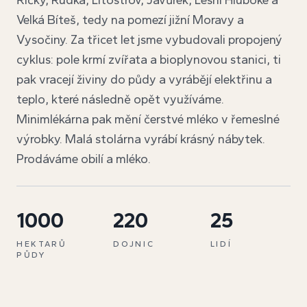
Říčky, Rudka, Litostrov, Javůrek, Lesní Hluboké a
Velká Bíteš, tedy na pomezí jižní Moravy a
Vysočiny. Za třicet let jsme vybudovali propojený
cyklus: pole krmí zvířata a bioplynovou stanici, ti
pak vracejí živiny do půdy a vyrábějí elektřinu a
teplo, které následně opět využíváme.
Minimlékárna pak mění čerstvé mléko v řemeslné
výrobky. Malá stolárna vyrábí krásný nábytek.
Prodáváme obilí a mléko.
1000
220
25
HEKTARŮ
DOJNIC
LIDÍ
PŮDY