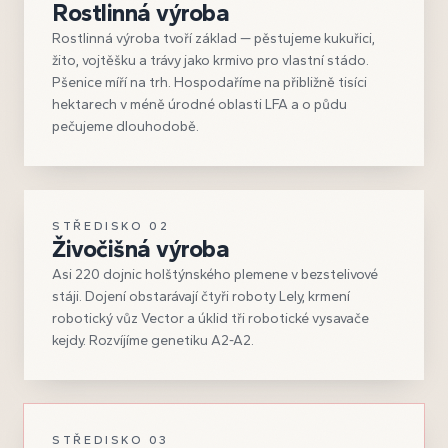
Rostlinná výroba
Rostlinná výroba tvoří základ — pěstujeme kukuřici,
žito, vojtěšku a trávy jako krmivo pro vlastní stádo.
Pšenice míří na trh. Hospodaříme na přibližně tisíci
hektarech v méně úrodné oblasti LFA a o půdu
pečujeme dlouhodobě.
STŘEDISKO
02
Živočišná výroba
Asi 220 dojnic holštýnského plemene v bezstelivové
stáji. Dojení obstarávají čtyři roboty Lely, krmení
robotický vůz Vector a úklid tři robotické vysavače
kejdy. Rozvíjíme genetiku A2-A2.
VLAJKOVÁ LOĎ
STŘEDISKO
03