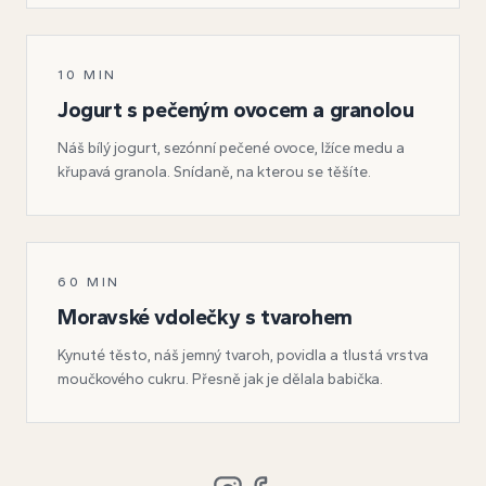
SNÍDANĚ
10 MIN
Jogurt s pečeným ovocem a granolou
Náš bílý jogurt, sezónní pečené ovoce, lžíce medu a
křupavá granola. Snídaně, na kterou se těšíte.
PEČENÍ
60 MIN
Moravské vdolečky s tvarohem
Kynuté těsto, náš jemný tvaroh, povidla a tlustá vrstva
moučkového cukru. Přesně jak je dělala babička.