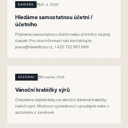
KARIÉRA
25. 4. 2026
Hledáme samostatnou účetní /
účetního
Přijmeme samostatnou účetní nebo účetního na plný
úvazek. Pro více informací nás kontaktujte.
prace@devetkrizu.cz, +420 732 987 666
SEZÓNNÍ
Prosinec 2025
Vánoční krabičky sýrů
Otevíráme objednávky na vánoční dárkové krabičky
našich sýrů. Možnost vyzvednout v prodejně nebo v
automatu v Jundrově.