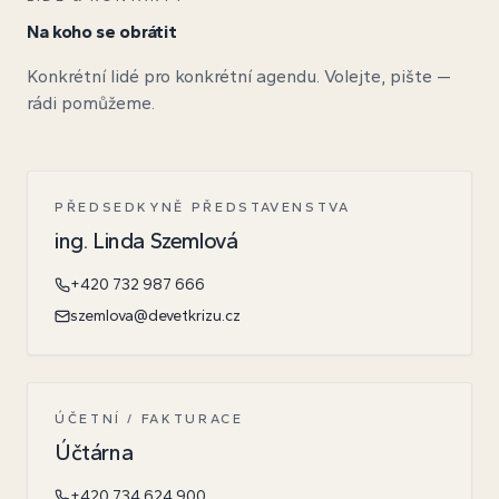
Na koho se obrátit
Konkrétní lidé pro konkrétní agendu. Volejte, pište —
rádi pomůžeme.
PŘEDSEDKYNĚ PŘEDSTAVENSTVA
ing. Linda Szemlová
+420 732 987 666
szemlova@devetkrizu.cz
ÚČETNÍ / FAKTURACE
Účtárna
+420 734 624 900